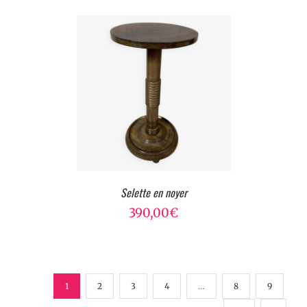
Selette en noyer
390,00
€
1
2
3
4
…
8
9