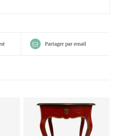
est
Partager par email