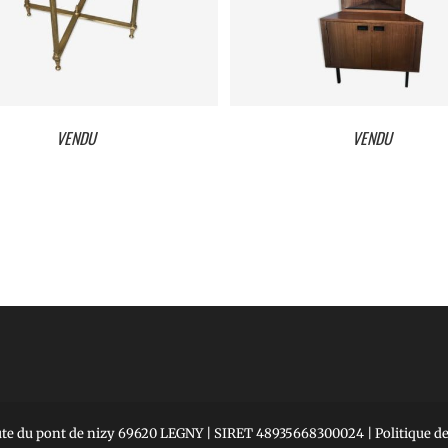
VENDU
VENDU
DU
VENDU
ute du pont de nizy 69620 LEGNY | SIRET 48935668300024 |
Politique de