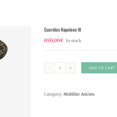
TISSUS & DÉCORATION
LES PLUS J&Jo
LA
Gueridon Napoleon III
690,00
€
In stock
ADD TO CART
Gueridon
Napoleon
III
Category:
Mobilier Ancien
quantity