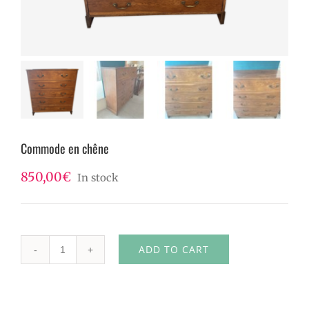
Commode en chêne
850,00
€
In stock
ADD TO CART
Commode
en
chêne