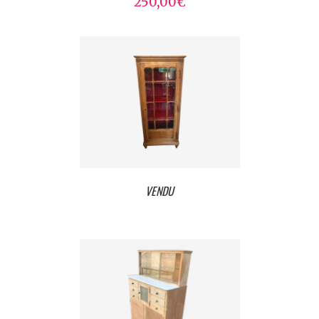
250,00
€
VENDU