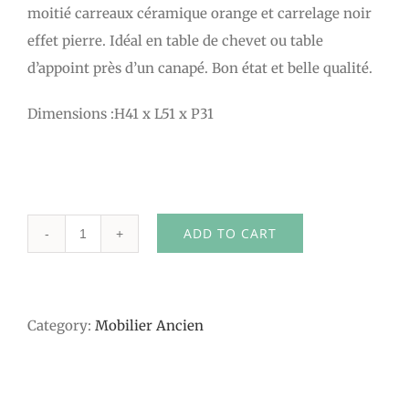
moitié carreaux céramique orange et carrelage noir
effet pierre. Idéal en table de chevet ou table
d’appoint près d’un canapé. Bon état et belle qualité.
Dimensions :H41 x L51 x P31
ADD TO CART
Table
d'appoint
ceramique
Category:
Mobilier Ancien
quantity