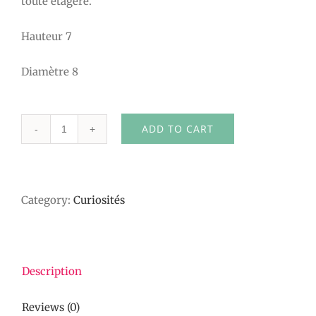
toute étagère.
Hauteur 7
Diamètre 8
ADD TO CART
Sulfure
en
verre
Category:
Curiosités
quantity
Description
Reviews (0)