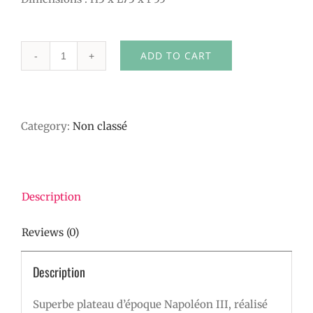
ADD TO CART
Plateau
Napoleon
III
Category:
Non classé
quantity
Description
Reviews (0)
Description
Superbe plateau d’époque Napoléon III, réalisé