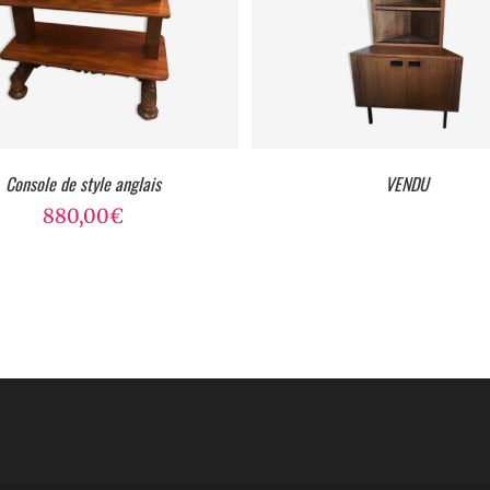
Console de style anglais
VENDU
VENDU
880,00
€