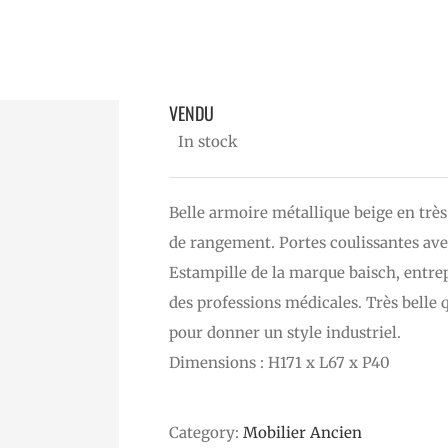
TISSUS & DÉCORATION
LES PLUS J&Jo
LA
VENDU
In stock
Belle armoire métallique beige en trè
de rangement. Portes coulissantes avec
Estampille de la marque baisch, entre
des professions médicales. Très belle q
pour donner un style industriel.
Dimensions : H171 x L67 x P40
Category:
Mobilier Ancien