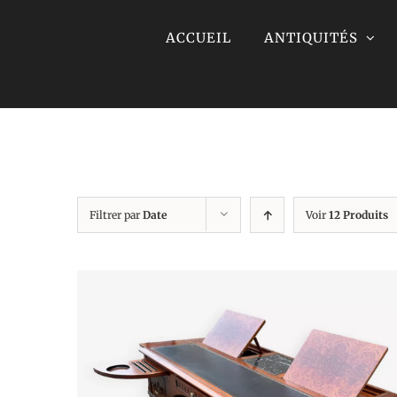
Skip
ACCUEIL
ANTIQUITÉS
to
content
Filtrer par
Date
Voir
12 Produits