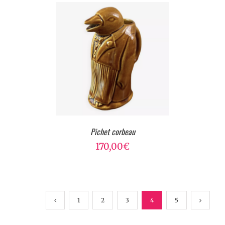
Pichet corbeau
170,00
€
1
2
3
4
5