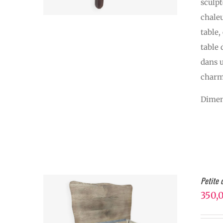
sculpt
chaleu
table,
table 
dans u
charme
Dimen
Petite
350,