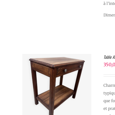
à l’in
Dimen
Table A
350,
Charma
typiqu
que fo
et pra