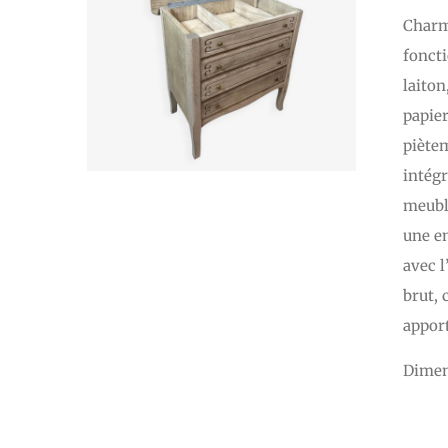
Charma
foncti
laiton
papier
piètem
intégr
meuble
une en
avec l
brut, 
apport
Dimen