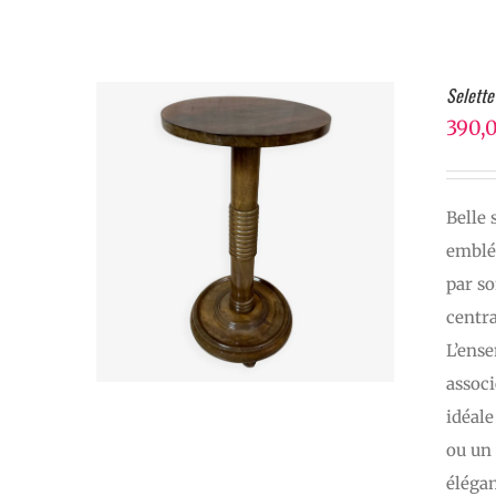
Selette
390,
Belle 
emblém
par so
centra
L’ense
associ
idéale
ou un 
élégan