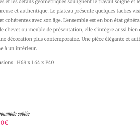
és et les détails géométriques soulignent le travail soigné et le
reuse et authentique. Le plateau présente quelques taches visibl
 et cohérentes avec son âge. L’ensemble est en bon état général
de chevet ou meuble de présentation, elle s’intègre aussi bie
ne décoration plus contemporaine. Une pièce élégante et auth
 à un intérieur.
sions : H68 x L64 x P40
 commode sablée
00
€