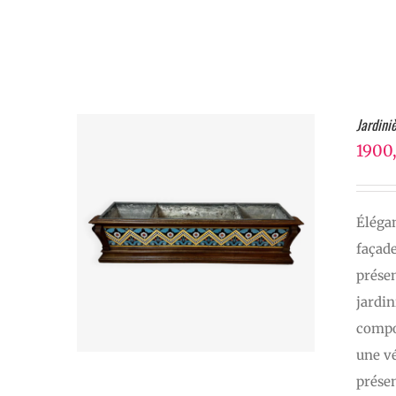
Jardini
1900
Élégan
façade
présen
jardin
compos
une v
présen