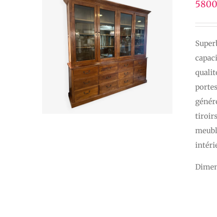
5800
Superb
capaci
qualit
portes
génére
tiroir
meuble
intéri
Dimen