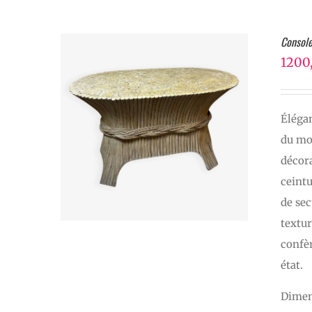
Console
1200
Éléga
du mob
décor
ceintu
de sec
textur
confèr
état.
Dimen