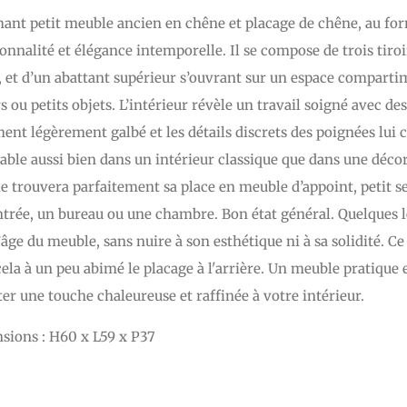
nt petit meuble ancien en chêne et placage de chêne, au form
onnalité et élégance intemporelle. Il se compose de trois tiro
, et d’un abattant supérieur s’ouvrant sur un espace comparti
s ou petits objets. L’intérieur révèle un travail soigné avec d
ent légèrement galbé et les détails discrets des poignées lui
able aussi bien dans un intérieur classique que dans une dé
 trouvera parfaitement sa place en meuble d’appoint, petit 
trée, un bureau ou une chambre. Bon état général. Quelques l
’âge du meuble, sans nuire à son esthétique ni à sa solidité. C
cela à un peu abimé le placage à l'arrière. Un meuble pratique
er une touche chaleureuse et raffinée à votre intérieur.
sions : H60 x L59 x P37